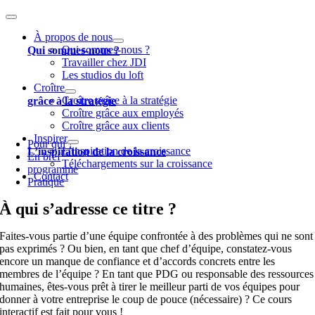
Toggle
Navigation
À propos de nous
Qui sommes-nous ?
Qui sommes-nous ?
Travailler chez JDI
Les studios du loft
Croître
Croître grâce à la stratégie
grâce à la stratégie
Croître grâce aux employés
Croître grâce aux clients
Inspirer
Pour qui ?
L’inspiration de la croissance
L’inspiration de la croissance
En bref
Téléchargements sur la croissance
programme
Contact
Pratique
À qui s’adresse ce titre ?
Faites-vous partie d’une équipe confrontée à des problèmes qui ne sont
pas exprimés ? Ou bien, en tant que chef d’équipe, constatez-vous
encore un manque de confiance et d’accords concrets entre les
membres de l’équipe ? En tant que PDG ou responsable des ressources
humaines, êtes-vous prêt à tirer le meilleur parti de vos équipes pour
donner à votre entreprise le coup de pouce (nécessaire) ? Ce cours
interactif est fait pour vous !