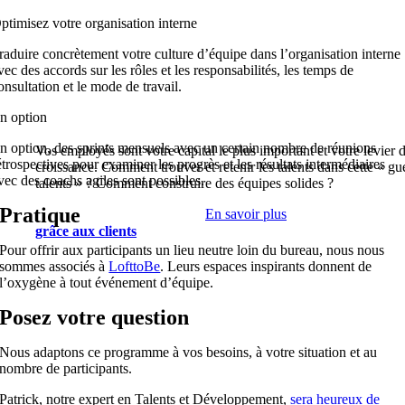
ptimisez votre organisation interne
raduire concrètement votre culture d’équipe dans l’organisation interne
vec des accords sur les rôles et les responsabilités, les temps de
onsultation et le mode de travail.
n option
n option, des sprints mensuels avec un certain nombre de réunions
Vos employés sont votre capital le plus important et votre levier 
étrospectives pour examiner les progrès et les résultats intermédiaires
croissance. Comment trouver et retenir les talents dans cette « gu
vec des coachs agiles sont possibles.
talents » ? Comment construire des équipes solides ?
Pratique
En savoir plus
grâce aux clients
Pour offrir aux participants un lieu neutre loin du bureau, nous nous
sommes associés à
LofttoBe
. Leurs espaces inspirants donnent de
l’oxygène à tout événement d’équipe.
Posez votre question
Nous adaptons ce programme à vos besoins, à votre situation et au
nombre de participants.
Patrick, notre expert en Talents et Développement,
sera heureux de