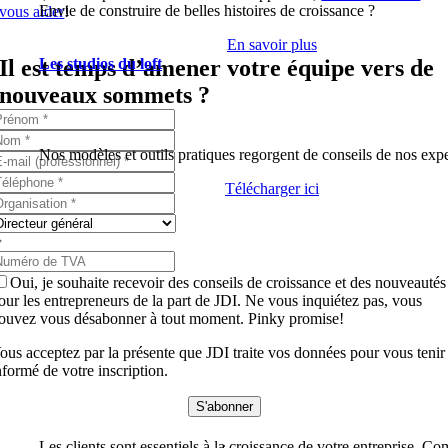
Envie de construire de belles histoires de croissance ?
vous aider
!
En savoir plus
Il est temps d’amener votre équipe vers de
Les studios du loft
nouveaux sommets ?
Nos modèles et outils pratiques regorgent de conseils de nos expe
Télécharger ici
Oui, je souhaite recevoir des conseils de croissance et des nouveautés
our les entrepreneurs de la part de JDI. Ne vous inquiétez pas, vous
ouvez vous désabonner à tout moment. Pinky promise!
ous acceptez par la présente que JDI traite vos données pour vous tenir
nformé de votre inscription.
S'abonner
.
Les clients sont essentiels à la croissance de votre entreprise. C