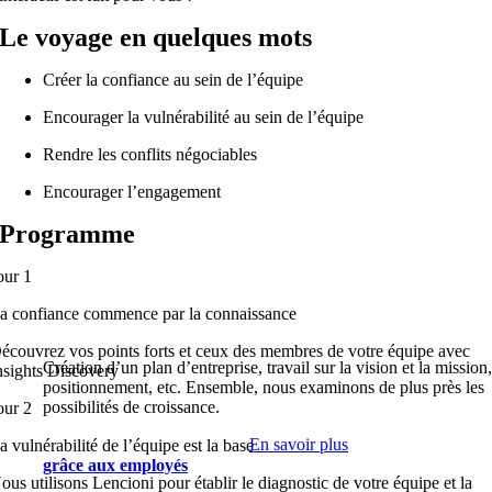
Le voyage en quelques mots
Créer la confiance au sein de l’équipe
Encourager la vulnérabilité au sein de l’équipe
Rendre les conflits négociables
Encourager l’engagement
Programme
our 1
a confiance commence par la connaissance
écouvrez vos points forts et ceux des membres de votre équipe avec
Création d’un plan d’entreprise, travail sur la vision et la mission
nsights Discovery
positionnement, etc. Ensemble, nous examinons de plus près les
possibilités de croissance.
our 2
En savoir plus
a vulnérabilité de l’équipe est la base
grâce aux employés
ous utilisons Lencioni pour établir le diagnostic de votre équipe et la