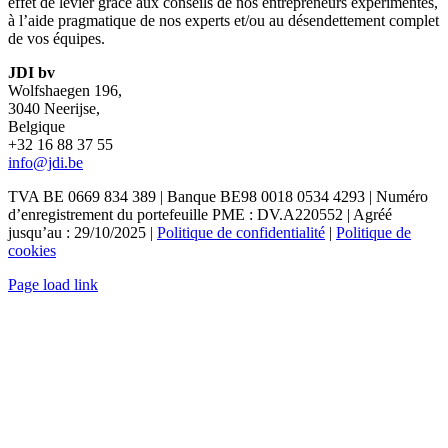
effet de levier grâce aux conseils de nos entrepreneurs expérimentés,
à l’aide pragmatique de nos experts et/ou au désendettement complet
de vos équipes.
JDI bv
Wolfshaegen 196,
3040 Neerijse,
Belgique
+32 16 88 37 55
info@jdi.be
TVA BE 0669 834 389 | Banque BE98 0018 0534 4293 | Numéro
d’enregistrement du portefeuille PME : DV.A220552 | Agréé
jusqu’au : 29/10/2025 |
Politique de confidentialité
|
Politique de
cookies
Page load link
Go
to
Top