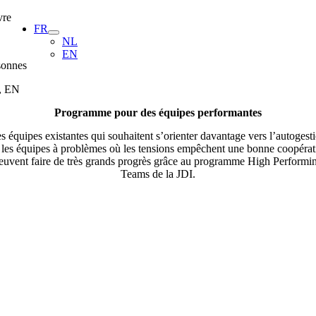
Skip
vre
FR
to
NL
content
EN
sonnes
, EN
Programme pour des équipes performantes
s équipes existantes qui souhaitent s’orienter davantage vers l’autogest
 les équipes à problèmes où les tensions empêchent une bonne coopérat
euvent faire de très grands progrès grâce au programme High Performi
Teams de la JDI.