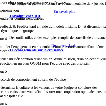
endre plus saine grâce à un canevas d’équipe.
Une équipe en pleine croissance avec une mentalité de « just do i
roisième jour
En savoir plus
Travailler chez JDI
endre les conflits négociables
eedback & Feedforward à l’aide du modèle Insights D4 et discussion s
a dynamique de groupe
Des outils utiles et des exemples remplis de conseils de croissanc
our 4
Découvrez-les ici
timuler l’engagement en rassemblant tout le monde autour d’un même
Téléchargements sur la croissance
bjectif
telier sur l’élaboration d’une vision, d’une mission, d’un objectif et leu
raduction en un plan OGSM pour l’équipe avec des priorités.
our 5
ccords de comportement au sein de l’équipe
éterminez la culture et les valeurs de votre équipe et concluez des
ccords clairs entre vous afin d’assurer une coopération optimale dans u
tat d’esprit agile.
our 6